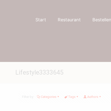
Start
Restaurant
Bestelle
Lifestyle3333645
Filter by
Categories
Tags
Authors