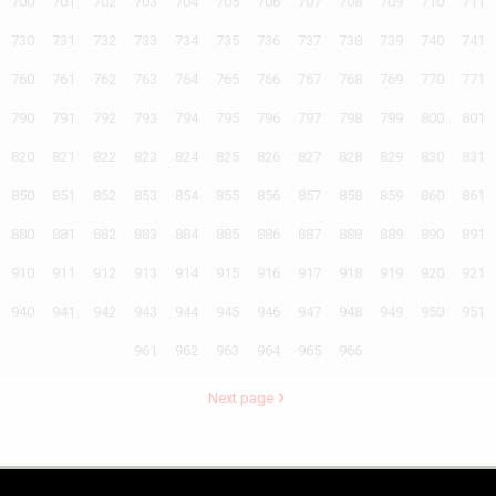
700
701
702
703
704
705
706
707
708
709
710
711
730
731
732
733
734
735
736
737
738
739
740
741
760
761
762
763
764
765
766
767
768
769
770
771
790
791
792
793
794
795
796
797
798
799
800
801
820
821
822
823
824
825
826
827
828
829
830
831
850
851
852
853
854
855
856
857
858
859
860
861
880
881
882
883
884
885
886
887
888
889
890
891
910
911
912
913
914
915
916
917
918
919
920
921
940
941
942
943
944
945
946
947
948
949
950
951
961
962
963
964
965
966
Next page