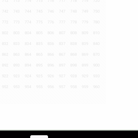
712
713
714
715
716
717
718
719
720
742
743
744
745
746
747
748
749
750
772
773
774
775
776
777
778
779
780
802
803
804
805
806
807
808
809
810
832
833
834
835
836
837
838
839
840
862
863
864
865
866
867
868
869
870
892
893
894
895
896
897
898
899
900
922
923
924
925
926
927
928
929
930
952
953
954
955
956
957
958
959
960