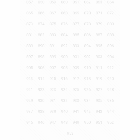
857
858
859
860
861
862
863
864
865
866
867
868
869
870
871
872
873
874
875
876
877
878
879
880
881
882
883
884
885
886
887
888
889
890
891
892
893
894
895
896
897
898
899
900
901
902
903
904
905
906
907
908
909
910
911
912
913
914
915
916
917
918
919
920
921
922
923
924
925
926
927
928
929
930
931
932
933
934
935
936
937
938
939
940
941
942
943
944
945
946
947
948
949
950
951
952
953