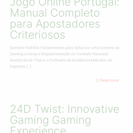
Jogo Online Portugal:
Manual Completo
para Apostadores
Criteriosos
Sumário Padrões Fundamentais para Optar por uma Sistema de
Gaming Licença e Regulamentação no Contexto Nacional
Amplitude de Títulos e Software de Excelência Métodos de
Depósito
[…]
Read more
24D Twist: Innovative
Gaming Gaming
Experience