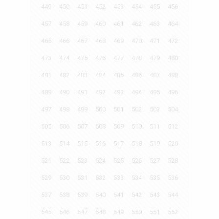
449
450
451
452
453
454
455
456
457
458
459
460
461
462
463
464
465
466
467
468
469
470
471
472
473
474
475
476
477
478
479
480
481
482
483
484
485
486
487
488
489
490
491
492
493
494
495
496
497
498
499
500
501
502
503
504
505
506
507
508
509
510
511
512
513
514
515
516
517
518
519
520
521
522
523
524
525
526
527
528
529
530
531
532
533
534
535
536
537
538
539
540
541
542
543
544
545
546
547
548
549
550
551
552