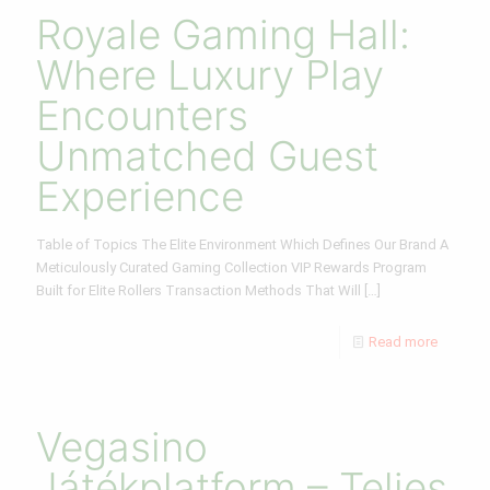
Royale Gaming Hall:
Where Luxury Play
Encounters
Unmatched Guest
Experience
Table of Topics The Elite Environment Which Defines Our Brand A
Meticulously Curated Gaming Collection VIP Rewards Program
Built for Elite Rollers Transaction Methods That Will
[…]
Read more
Vegasino
Játékplatform – Teljes