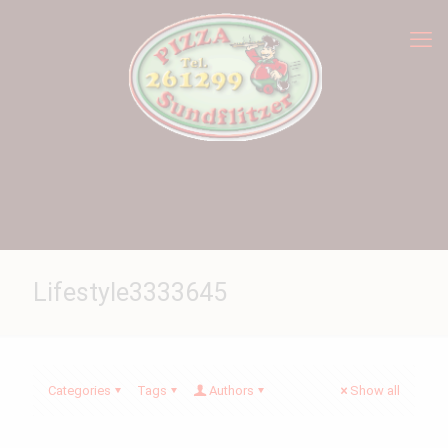
Lifestyle3333645
Categories
Tags
Authors
Show all