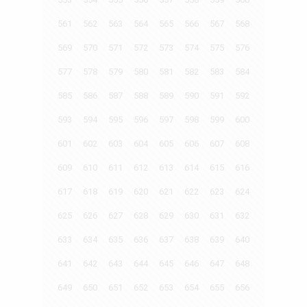
561
562
563
564
565
566
567
568
569
570
571
572
573
574
575
576
577
578
579
580
581
582
583
584
585
586
587
588
589
590
591
592
593
594
595
596
597
598
599
600
601
602
603
604
605
606
607
608
609
610
611
612
613
614
615
616
617
618
619
620
621
622
623
624
625
626
627
628
629
630
631
632
633
634
635
636
637
638
639
640
641
642
643
644
645
646
647
648
649
650
651
652
653
654
655
656