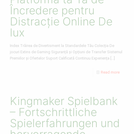
Încredere pentru
Distracție Online De
lux
Index Trăirea de Divertisment la Standardele Tău Colecția De
jocuri Extins de Gaming Siguranță și Opțiuni de Transfer Sistemul
Premiilor și Ofertelor Suport Calificată Continuu Experiența
[…]
Read more
Kingmaker Spielbank
– Fortschrittliche
Spielerfahrungen und