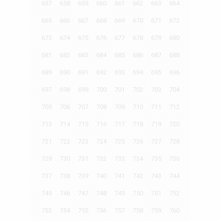
657
658
659
660
661
662
663
664
665
666
667
668
669
670
671
672
673
674
675
676
677
678
679
680
681
682
683
684
685
686
687
688
689
690
691
692
693
694
695
696
697
698
699
700
701
702
703
704
705
706
707
708
709
710
711
712
713
714
715
716
717
718
719
720
721
722
723
724
725
726
727
728
729
730
731
732
733
734
735
736
737
738
739
740
741
742
743
744
745
746
747
748
749
750
751
752
753
754
755
756
757
758
759
760