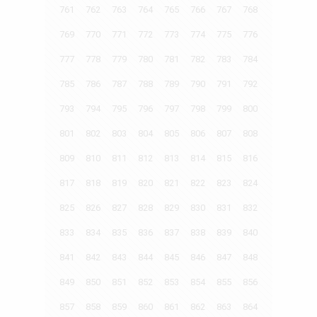
761
762
763
764
765
766
767
768
769
770
771
772
773
774
775
776
777
778
779
780
781
782
783
784
785
786
787
788
789
790
791
792
793
794
795
796
797
798
799
800
801
802
803
804
805
806
807
808
809
810
811
812
813
814
815
816
817
818
819
820
821
822
823
824
825
826
827
828
829
830
831
832
833
834
835
836
837
838
839
840
841
842
843
844
845
846
847
848
849
850
851
852
853
854
855
856
857
858
859
860
861
862
863
864