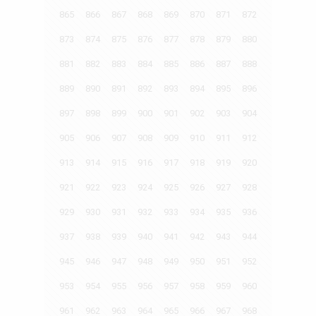
865
866
867
868
869
870
871
872
873
874
875
876
877
878
879
880
881
882
883
884
885
886
887
888
889
890
891
892
893
894
895
896
897
898
899
900
901
902
903
904
905
906
907
908
909
910
911
912
913
914
915
916
917
918
919
920
921
922
923
924
925
926
927
928
929
930
931
932
933
934
935
936
937
938
939
940
941
942
943
944
945
946
947
948
949
950
951
952
953
954
955
956
957
958
959
960
961
962
963
964
965
966
967
968