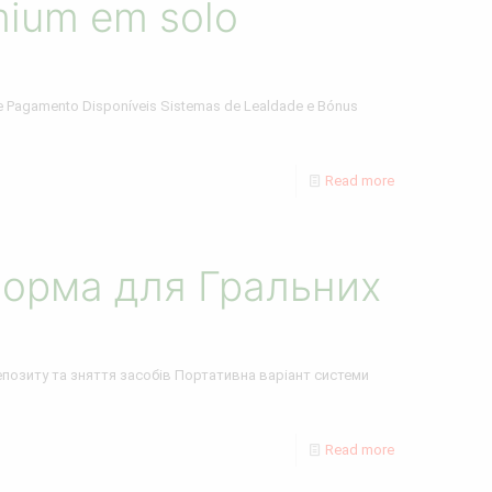
mium em solo
de Pagamento Disponíveis Sistemas de Lealdade e Bónus
Read more
форма для Гральних
епозиту та зняття засобів Портативна варіант системи
Read more