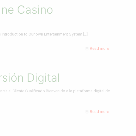
ine Casino
s Introduction to Our own Entertainment System
[…]
Read more
sión Digital
al Cliente Cualificado Bienvenido a la plataforma digital de
Read more