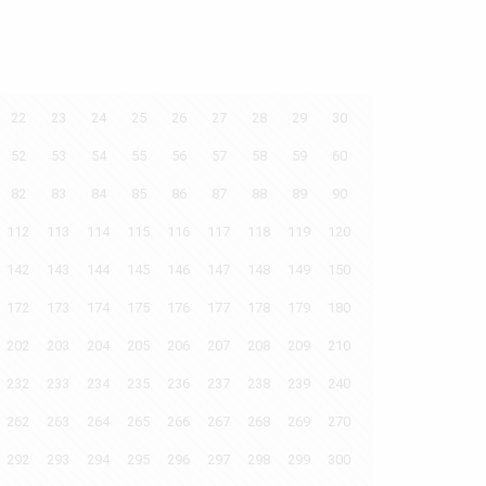
22
23
24
25
26
27
28
29
30
52
53
54
55
56
57
58
59
60
82
83
84
85
86
87
88
89
90
112
113
114
115
116
117
118
119
120
142
143
144
145
146
147
148
149
150
172
173
174
175
176
177
178
179
180
202
203
204
205
206
207
208
209
210
232
233
234
235
236
237
238
239
240
262
263
264
265
266
267
268
269
270
292
293
294
295
296
297
298
299
300