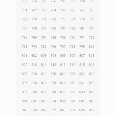
753
754
755
756
757
758
759
760
761
762
763
764
765
766
767
768
769
770
771
772
773
774
775
776
777
778
779
780
781
782
783
784
785
786
787
788
789
790
791
792
793
794
795
796
797
798
799
800
801
802
803
804
805
806
807
808
809
810
811
812
813
814
815
816
817
818
819
820
821
822
823
824
825
826
827
828
829
830
831
832
833
834
835
836
837
838
839
840
841
842
843
844
845
846
847
848
849
850
851
852
853
854
855
856