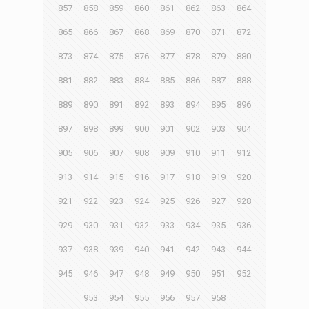
857
858
859
860
861
862
863
864
865
866
867
868
869
870
871
872
873
874
875
876
877
878
879
880
881
882
883
884
885
886
887
888
889
890
891
892
893
894
895
896
897
898
899
900
901
902
903
904
905
906
907
908
909
910
911
912
913
914
915
916
917
918
919
920
921
922
923
924
925
926
927
928
929
930
931
932
933
934
935
936
937
938
939
940
941
942
943
944
945
946
947
948
949
950
951
952
953
954
955
956
957
958