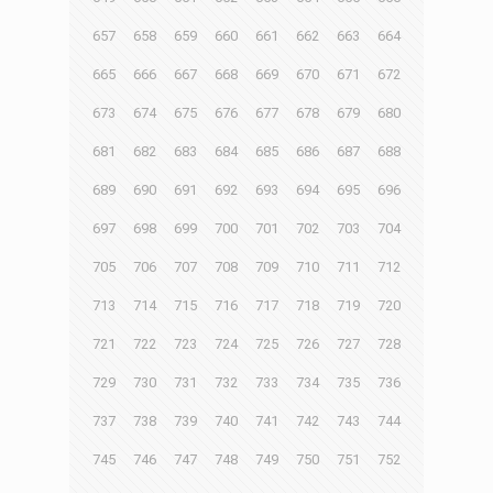
657
658
659
660
661
662
663
664
665
666
667
668
669
670
671
672
673
674
675
676
677
678
679
680
681
682
683
684
685
686
687
688
689
690
691
692
693
694
695
696
697
698
699
700
701
702
703
704
705
706
707
708
709
710
711
712
713
714
715
716
717
718
719
720
721
722
723
724
725
726
727
728
729
730
731
732
733
734
735
736
737
738
739
740
741
742
743
744
745
746
747
748
749
750
751
752