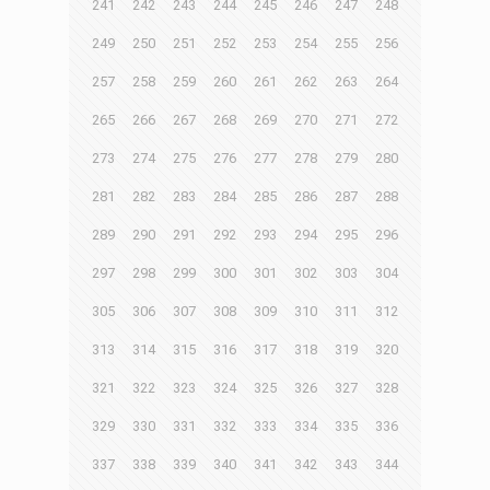
241
242
243
244
245
246
247
248
249
250
251
252
253
254
255
256
257
258
259
260
261
262
263
264
265
266
267
268
269
270
271
272
273
274
275
276
277
278
279
280
281
282
283
284
285
286
287
288
289
290
291
292
293
294
295
296
297
298
299
300
301
302
303
304
305
306
307
308
309
310
311
312
313
314
315
316
317
318
319
320
321
322
323
324
325
326
327
328
329
330
331
332
333
334
335
336
337
338
339
340
341
342
343
344