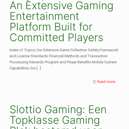
An Extensive Gaming
Entertainment
Platform Built for
Committed Players
Index of Topics Our Extensive Game Collection Safety Framework
and License Standards Financial Methods and Transaction
Processing Rewards Program and Player Benefits Mobile System
Capabilities Our
[…]
Read more
Slottio Gaming: Een
Topklasse Gaming