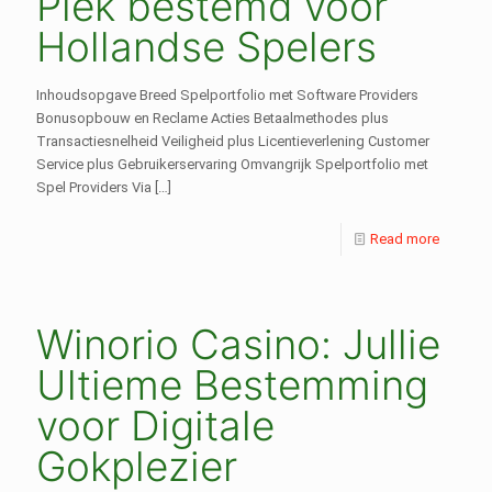
Plek bestemd voor
Hollandse Spelers
Inhoudsopgave Breed Spelportfolio met Software Providers
Bonusopbouw en Reclame Acties Betaalmethodes plus
Transactiesnelheid Veiligheid plus Licentieverlening Customer
Service plus Gebruikerservaring Omvangrijk Spelportfolio met
Spel Providers Via
[…]
Read more
Winorio Casino: Jullie
Ultieme Bestemming
voor Digitale
Gokplezier