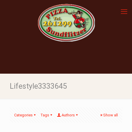
Lifestyle3333645
Categories
Tags
Authors
Show all