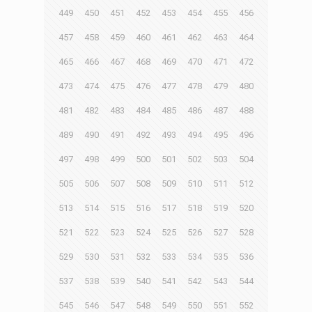
449
450
451
452
453
454
455
456
457
458
459
460
461
462
463
464
465
466
467
468
469
470
471
472
473
474
475
476
477
478
479
480
481
482
483
484
485
486
487
488
489
490
491
492
493
494
495
496
497
498
499
500
501
502
503
504
505
506
507
508
509
510
511
512
513
514
515
516
517
518
519
520
521
522
523
524
525
526
527
528
529
530
531
532
533
534
535
536
537
538
539
540
541
542
543
544
545
546
547
548
549
550
551
552