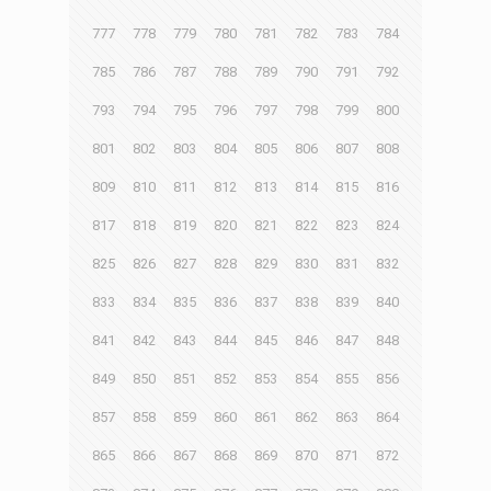
777
778
779
780
781
782
783
784
785
786
787
788
789
790
791
792
793
794
795
796
797
798
799
800
801
802
803
804
805
806
807
808
809
810
811
812
813
814
815
816
817
818
819
820
821
822
823
824
825
826
827
828
829
830
831
832
833
834
835
836
837
838
839
840
841
842
843
844
845
846
847
848
849
850
851
852
853
854
855
856
857
858
859
860
861
862
863
864
865
866
867
868
869
870
871
872