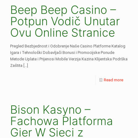
Beep Beep Casino –
Potpun Vodič Unutar
Ovu Online Stranice
Pregled Bezbjednost i Odobrenje Naše Casino Platforme Katalog
Igara i Tehnološki Dobavljači Bonusi i Promocijske Ponude
Metode Uplate i Prijenosi Mobile Verzija Kazina Klijentska Podrška
Zaštita
[…]
Read more
Bison Kasyno –
Fachowa Platforma
Gier W Sieci z