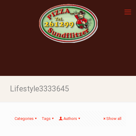
Lifestyle3333645
Categories
Tags
Authors
Show all