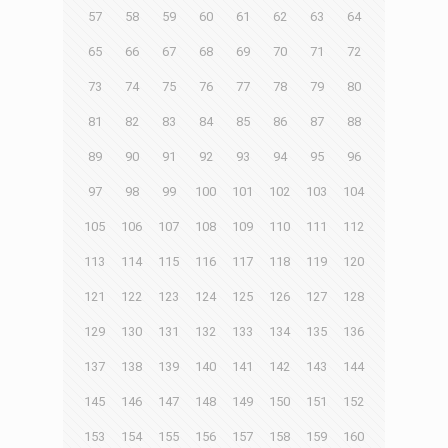
57
58
59
60
61
62
63
64
65
66
67
68
69
70
71
72
73
74
75
76
77
78
79
80
81
82
83
84
85
86
87
88
89
90
91
92
93
94
95
96
97
98
99
100
101
102
103
104
105
106
107
108
109
110
111
112
113
114
115
116
117
118
119
120
121
122
123
124
125
126
127
128
129
130
131
132
133
134
135
136
137
138
139
140
141
142
143
144
145
146
147
148
149
150
151
152
153
154
155
156
157
158
159
160