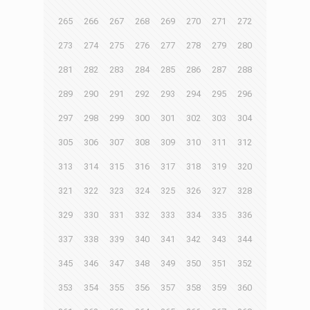
265
266
267
268
269
270
271
272
273
274
275
276
277
278
279
280
281
282
283
284
285
286
287
288
289
290
291
292
293
294
295
296
297
298
299
300
301
302
303
304
305
306
307
308
309
310
311
312
313
314
315
316
317
318
319
320
321
322
323
324
325
326
327
328
329
330
331
332
333
334
335
336
337
338
339
340
341
342
343
344
345
346
347
348
349
350
351
352
353
354
355
356
357
358
359
360