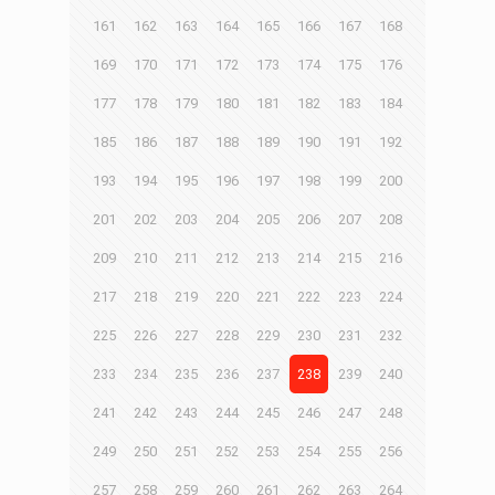
161
162
163
164
165
166
167
168
169
170
171
172
173
174
175
176
177
178
179
180
181
182
183
184
185
186
187
188
189
190
191
192
193
194
195
196
197
198
199
200
201
202
203
204
205
206
207
208
209
210
211
212
213
214
215
216
217
218
219
220
221
222
223
224
225
226
227
228
229
230
231
232
233
234
235
236
237
238
239
240
241
242
243
244
245
246
247
248
249
250
251
252
253
254
255
256
257
258
259
260
261
262
263
264