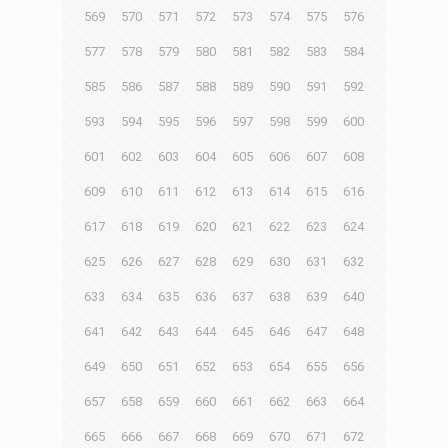
569
570
571
572
573
574
575
576
577
578
579
580
581
582
583
584
585
586
587
588
589
590
591
592
593
594
595
596
597
598
599
600
601
602
603
604
605
606
607
608
609
610
611
612
613
614
615
616
617
618
619
620
621
622
623
624
625
626
627
628
629
630
631
632
633
634
635
636
637
638
639
640
641
642
643
644
645
646
647
648
649
650
651
652
653
654
655
656
657
658
659
660
661
662
663
664
665
666
667
668
669
670
671
672