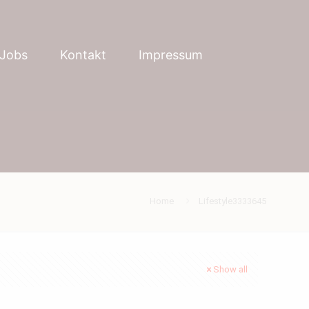
Jobs
Kontakt
Impressum
Home
Lifestyle3333645
Show all