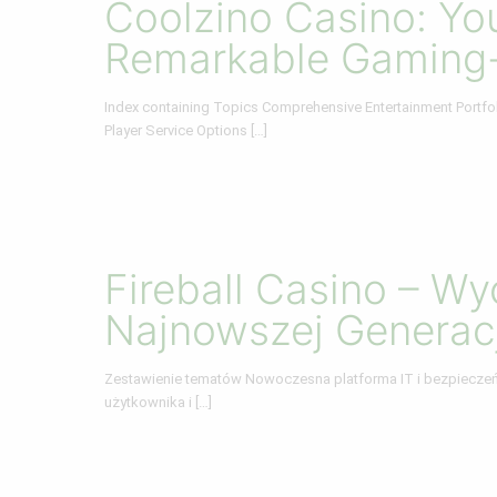
Coolzino Casino: You
Remarkable Gaming-
Index containing Topics Comprehensive Entertainment Portfo
Player Service Options
[…]
Fireball Casino – W
Najnowszej Generacj
Zestawienie tematów Nowoczesna platforma IT i bezpieczeńst
użytkownika i
[…]