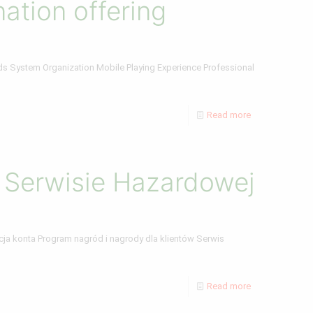
ation offering
ds System Organization Mobile Playing Experience Professional
Read more
o Serwisie Hazardowej
ja konta Program nagród i nagrody dla klientów Serwis
Read more