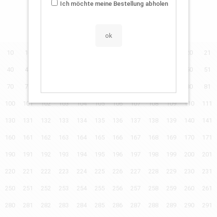
Ich möchte meine Bestellung abholen
Prev page
10
11
12
13
14
15
16
17
18
19
20
21
40
41
42
43
44
45
46
47
48
49
50
51
70
71
72
73
74
75
76
77
78
79
80
81
100
101
102
103
104
105
106
107
108
109
110
111
130
131
132
133
134
135
136
137
138
139
140
141
160
161
162
163
164
165
166
167
168
169
170
171
190
191
192
193
194
195
196
197
198
199
200
201
220
221
222
223
224
225
226
227
228
229
230
231
250
251
252
253
254
255
256
257
258
259
260
261
280
281
282
283
284
285
286
287
288
289
290
291