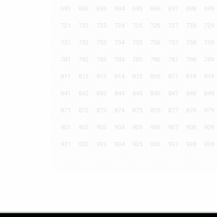
691
692
693
694
695
696
697
698
699
721
722
723
724
725
726
727
728
729
751
752
753
754
755
756
757
758
759
781
782
783
784
785
786
787
788
789
811
812
813
814
815
816
817
818
819
841
842
843
844
845
846
847
848
849
871
872
873
874
875
876
877
878
879
901
902
903
904
905
906
907
908
909
931
932
933
934
935
936
937
938
939