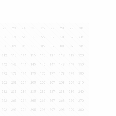
22
23
24
25
26
27
28
29
30
52
53
54
55
56
57
58
59
60
82
83
84
85
86
87
88
89
90
112
113
114
115
116
117
118
119
120
142
143
144
145
146
147
148
149
150
172
173
174
175
176
177
178
179
180
202
203
204
205
206
207
208
209
210
232
233
234
235
236
237
238
239
240
262
263
264
265
266
267
268
269
270
292
293
294
295
296
297
298
299
300