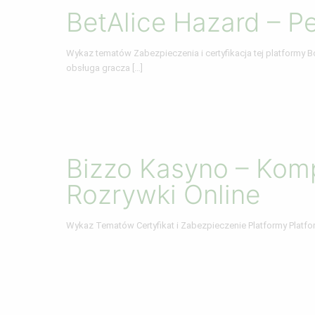
BetAlice Hazard – P
Wykaz tematów Zabezpieczenia i certyfikacja tej platformy 
obsługa gracza
[…]
Bizzo Kasyno – Kom
Rozrywki Online
Wykaz Tematów Certyfikat i Zabezpieczenie Platformy Platfo