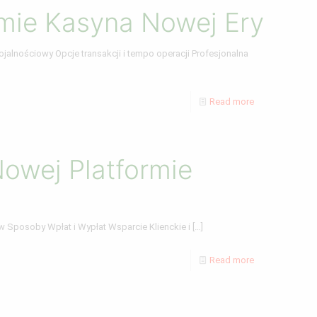
rmie Kasyna Nowej Ery
jalnościowy Opcje transakcji i tempo operacji Profesjonalna
Read more
owej Platformie
w Sposoby Wpłat i Wypłat Wsparcie Klienckie i
[…]
Read more