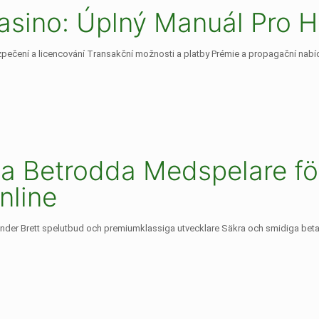
asino: Úplný Manuál Pro 
ečení a licencování Transakční možnosti a platby Prémie a propagační nabíd
ta Betrodda Medspelare f
nline
stunder Brett spelutbud och premiumklassiga utvecklare Säkra och smidiga bet