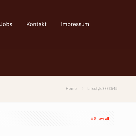
Jobs
Kontakt
Impressum
Home
Lifestyle3333645
Show all