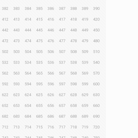
382
383
384
385
386
387
388
389
390
412
413
414
415
416
417
418
419
420
442
443
444
445
446
447
448
449
450
472
473
474
475
476
477
478
479
480
502
503
504
505
506
507
508
509
510
532
533
534
535
536
537
538
539
540
562
563
564
565
566
567
568
569
570
592
593
594
595
596
597
598
599
600
622
623
624
625
626
627
628
629
630
652
653
654
655
656
657
658
659
660
682
683
684
685
686
687
688
689
690
712
713
714
715
716
717
718
719
720
742
743
744
745
746
747
748
749
750