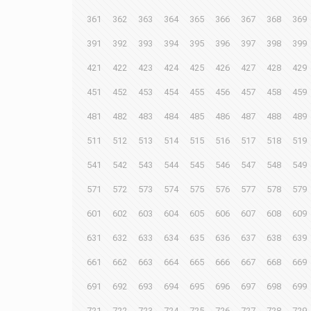
361
362
363
364
365
366
367
368
369
391
392
393
394
395
396
397
398
399
421
422
423
424
425
426
427
428
429
451
452
453
454
455
456
457
458
459
481
482
483
484
485
486
487
488
489
511
512
513
514
515
516
517
518
519
541
542
543
544
545
546
547
548
549
571
572
573
574
575
576
577
578
579
601
602
603
604
605
606
607
608
609
631
632
633
634
635
636
637
638
639
661
662
663
664
665
666
667
668
669
691
692
693
694
695
696
697
698
699
721
722
723
724
725
726
727
728
729