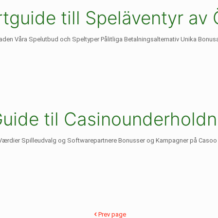
tguide till Speläventyr av
knaden Våra Spelutbud och Speltyper Pålitliga Betalningsalternativ Unika Bo
Guide til Casinounderholdn
Værdier Spilleudvalg og Softwarepartnere Bonusser og Kampagner på Casoo 
Prev page