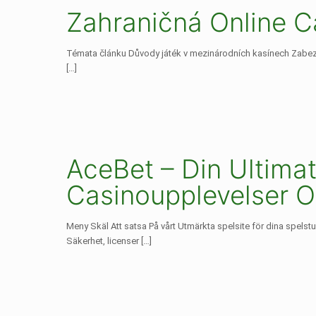
Zahraničná Online C
Témata článku Důvody játék v mezinárodních kasínech Zabezp
[…]
AceBet – Din Ultima
Casinoupplevelser O
Meny Skäl Att satsa På vårt Utmärkta spelsite för dina spel
Säkerhet, licenser
[…]