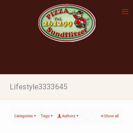
Lifestyle3333645
Categories
Tags
Authors
Show all