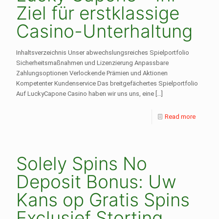
Ziel für erstklassige
Casino-Unterhaltung
Inhaltsverzeichnis Unser abwechslungsreiches Spielportfolio
Sicherheitsmaßnahmen und Lizenzierung Anpassbare
Zahlungsoptionen Verlockende Prämien und Aktionen
Kompetenter Kundenservice Das breitgefächertes Spielportfolio
Auf LuckyCapone Casino haben wir uns uns, eine
[…]
Read more
Solely Spins No
Deposit Bonus: Uw
Kans op Gratis Spins
Exclusief Storting