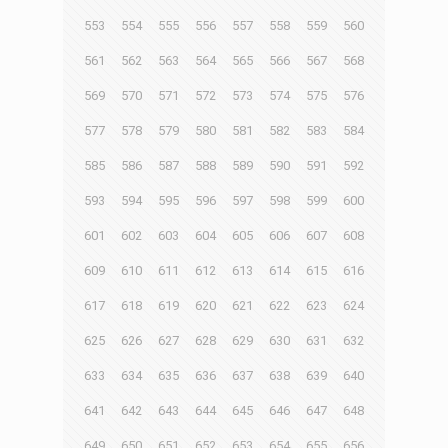
553
554
555
556
557
558
559
560
561
562
563
564
565
566
567
568
569
570
571
572
573
574
575
576
577
578
579
580
581
582
583
584
585
586
587
588
589
590
591
592
593
594
595
596
597
598
599
600
601
602
603
604
605
606
607
608
609
610
611
612
613
614
615
616
617
618
619
620
621
622
623
624
625
626
627
628
629
630
631
632
633
634
635
636
637
638
639
640
641
642
643
644
645
646
647
648
649
650
651
652
653
654
655
656