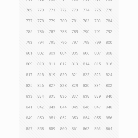
769
770
771
772
773
774
775
776
777
778
779
780
781
782
783
784
785
786
787
788
789
790
791
792
793
794
795
796
797
798
799
800
801
802
803
804
805
806
807
808
809
810
811
812
813
814
815
816
817
818
819
820
821
822
823
824
825
826
827
828
829
830
831
832
833
834
835
836
837
838
839
840
841
842
843
844
845
846
847
848
849
850
851
852
853
854
855
856
857
858
859
860
861
862
863
864