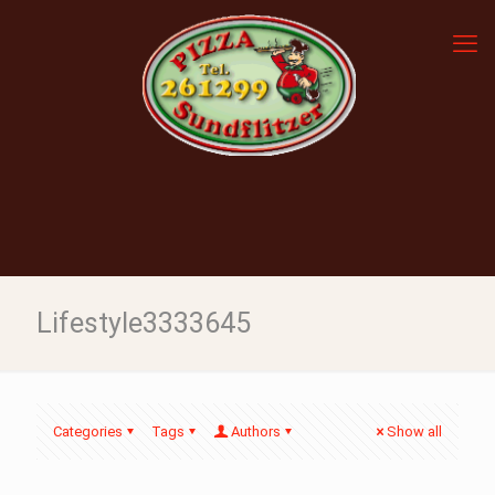
Lifestyle3333645
Categories
Tags
Authors
Show all