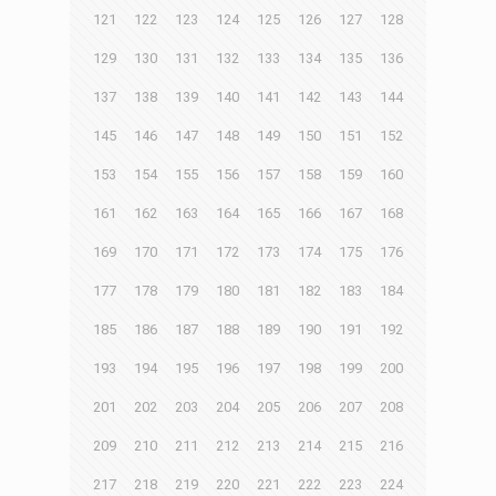
121
122
123
124
125
126
127
128
129
130
131
132
133
134
135
136
137
138
139
140
141
142
143
144
145
146
147
148
149
150
151
152
153
154
155
156
157
158
159
160
161
162
163
164
165
166
167
168
169
170
171
172
173
174
175
176
177
178
179
180
181
182
183
184
185
186
187
188
189
190
191
192
193
194
195
196
197
198
199
200
201
202
203
204
205
206
207
208
209
210
211
212
213
214
215
216
217
218
219
220
221
222
223
224