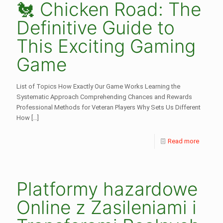
🐔 Chicken Road: The
Definitive Guide to
This Exciting Gaming
Game
List of Topics How Exactly Our Game Works Learning the
Systematic Approach Comprehending Chances and Rewards
Professional Methods for Veteran Players Why Sets Us Different
How
[…]
Read more
Platformy hazardowe
Online z Zasileniami i