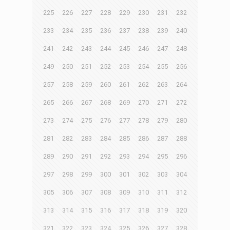
225
226
227
228
229
230
231
232
233
234
235
236
237
238
239
240
241
242
243
244
245
246
247
248
249
250
251
252
253
254
255
256
257
258
259
260
261
262
263
264
265
266
267
268
269
270
271
272
273
274
275
276
277
278
279
280
281
282
283
284
285
286
287
288
289
290
291
292
293
294
295
296
297
298
299
300
301
302
303
304
305
306
307
308
309
310
311
312
313
314
315
316
317
318
319
320
321
322
323
324
325
326
327
328