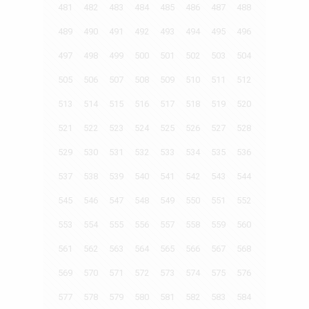
481
482
483
484
485
486
487
488
489
490
491
492
493
494
495
496
497
498
499
500
501
502
503
504
505
506
507
508
509
510
511
512
513
514
515
516
517
518
519
520
521
522
523
524
525
526
527
528
529
530
531
532
533
534
535
536
537
538
539
540
541
542
543
544
545
546
547
548
549
550
551
552
553
554
555
556
557
558
559
560
561
562
563
564
565
566
567
568
569
570
571
572
573
574
575
576
577
578
579
580
581
582
583
584