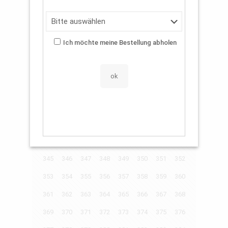
281
282
283
284
285
286
287
288
289
290
291
292
293
294
295
296
Ich möchte meine Bestellung abholen
297
298
299
300
301
302
303
304
305
306
307
308
309
310
311
312
313
314
315
316
317
318
319
320
321
322
323
324
325
326
327
328
329
330
331
332
333
334
335
336
337
338
339
340
341
342
343
344
345
346
347
348
349
350
351
352
353
354
355
356
357
358
359
360
361
362
363
364
365
366
367
368
369
370
371
372
373
374
375
376