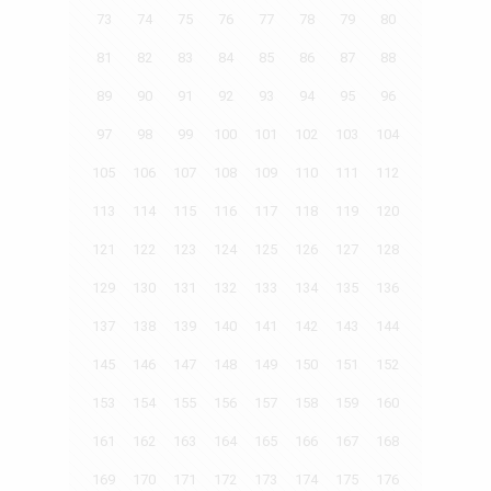
73
74
75
76
77
78
79
80
81
82
83
84
85
86
87
88
89
90
91
92
93
94
95
96
97
98
99
100
101
102
103
104
105
106
107
108
109
110
111
112
113
114
115
116
117
118
119
120
121
122
123
124
125
126
127
128
129
130
131
132
133
134
135
136
137
138
139
140
141
142
143
144
145
146
147
148
149
150
151
152
153
154
155
156
157
158
159
160
161
162
163
164
165
166
167
168
169
170
171
172
173
174
175
176