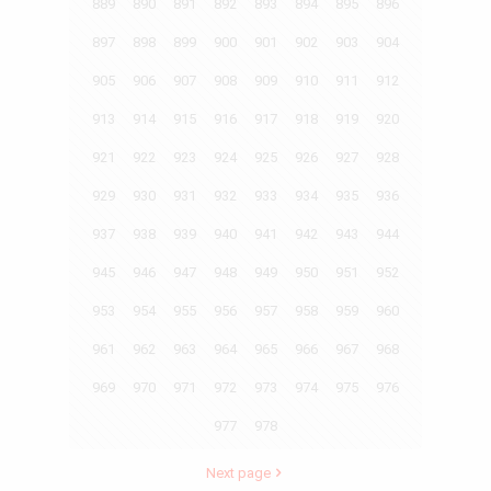
889
890
891
892
893
894
895
896
897
898
899
900
901
902
903
904
905
906
907
908
909
910
911
912
913
914
915
916
917
918
919
920
921
922
923
924
925
926
927
928
929
930
931
932
933
934
935
936
937
938
939
940
941
942
943
944
945
946
947
948
949
950
951
952
953
954
955
956
957
958
959
960
961
962
963
964
965
966
967
968
969
970
971
972
973
974
975
976
977
978
Next page