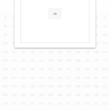
Prev page
10
11
12
13
14
15
16
17
18
19
20
21
40
41
42
43
44
45
46
47
48
49
50
51
70
71
72
73
74
75
76
77
78
79
80
81
100
101
102
103
104
105
106
107
108
109
110
111
130
131
132
133
134
135
136
137
138
139
140
141
160
161
162
163
164
165
166
167
168
169
170
171
190
191
192
193
194
195
196
197
198
199
200
201
220
221
222
223
224
225
226
227
228
229
230
231
250
251
252
253
254
255
256
257
258
259
260
261
280
281
282
283
284
285
286
287
288
289
290
291
310
311
312
313
314
315
316
317
318
319
320
321