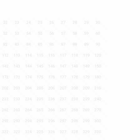
22
23
24
25
26
27
28
29
30
52
53
54
55
56
57
58
59
60
82
83
84
85
86
87
88
89
90
112
113
114
115
116
117
118
119
120
142
143
144
145
146
147
148
149
150
172
173
174
175
176
177
178
179
180
202
203
204
205
206
207
208
209
210
232
233
234
235
236
237
238
239
240
262
263
264
265
266
267
268
269
270
292
293
294
295
296
297
298
299
300
322
323
324
325
326
327
328
329
330