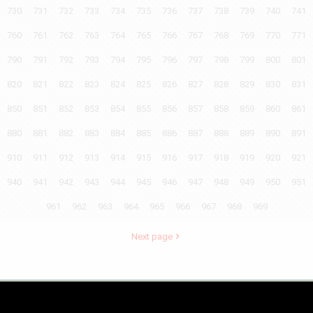
730
731
732
733
734
735
736
737
738
739
740
741
760
761
762
763
764
765
766
767
768
769
770
771
790
791
792
793
794
795
796
797
798
799
800
801
820
821
822
823
824
825
826
827
828
829
830
831
850
851
852
853
854
855
856
857
858
859
860
861
880
881
882
883
884
885
886
887
888
889
890
891
910
911
912
913
914
915
916
917
918
919
920
921
940
941
942
943
944
945
946
947
948
949
950
951
961
962
963
964
965
966
967
968
969
Next page
AGB’s
Haftungsausschluß