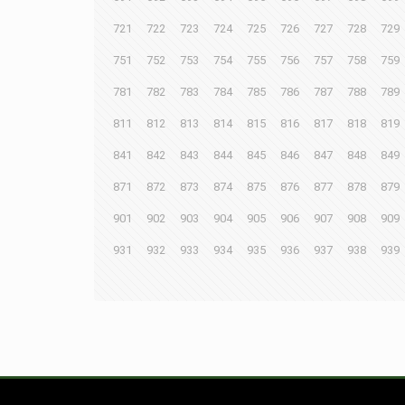
721
722
723
724
725
726
727
728
729
751
752
753
754
755
756
757
758
759
781
782
783
784
785
786
787
788
789
811
812
813
814
815
816
817
818
819
841
842
843
844
845
846
847
848
849
871
872
873
874
875
876
877
878
879
901
902
903
904
905
906
907
908
909
931
932
933
934
935
936
937
938
939