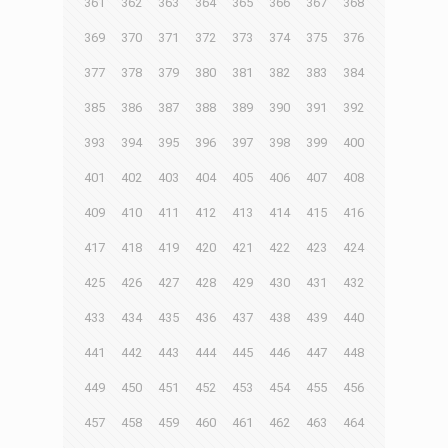
361
362
363
364
365
366
367
368
369
370
371
372
373
374
375
376
377
378
379
380
381
382
383
384
385
386
387
388
389
390
391
392
393
394
395
396
397
398
399
400
401
402
403
404
405
406
407
408
409
410
411
412
413
414
415
416
417
418
419
420
421
422
423
424
425
426
427
428
429
430
431
432
433
434
435
436
437
438
439
440
441
442
443
444
445
446
447
448
449
450
451
452
453
454
455
456
457
458
459
460
461
462
463
464