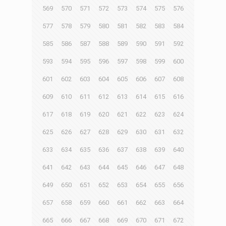
569
570
571
572
573
574
575
576
577
578
579
580
581
582
583
584
585
586
587
588
589
590
591
592
593
594
595
596
597
598
599
600
601
602
603
604
605
606
607
608
609
610
611
612
613
614
615
616
617
618
619
620
621
622
623
624
625
626
627
628
629
630
631
632
633
634
635
636
637
638
639
640
641
642
643
644
645
646
647
648
649
650
651
652
653
654
655
656
657
658
659
660
661
662
663
664
665
666
667
668
669
670
671
672