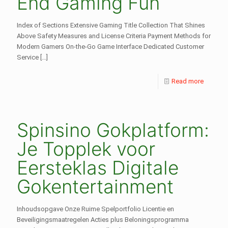
End Gaming Fun
Index of Sections Extensive Gaming Title Collection That Shines
Above Safety Measures and License Criteria Payment Methods for
Modern Gamers On-the-Go Game Interface Dedicated Customer
Service
[…]
Read more
Spinsino Gokplatform:
Je Topplek voor
Eersteklas Digitale
Gokentertainment
Inhoudsopgave Onze Ruime Spelportfolio Licentie en
Beveiligingsmaatregelen Acties plus Beloningsprogramma