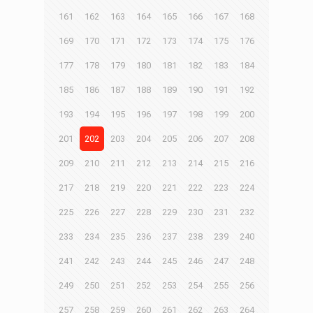
161
162
163
164
165
166
167
168
169
170
171
172
173
174
175
176
177
178
179
180
181
182
183
184
185
186
187
188
189
190
191
192
193
194
195
196
197
198
199
200
201
202
203
204
205
206
207
208
209
210
211
212
213
214
215
216
217
218
219
220
221
222
223
224
225
226
227
228
229
230
231
232
233
234
235
236
237
238
239
240
241
242
243
244
245
246
247
248
249
250
251
252
253
254
255
256
257
258
259
260
261
262
263
264