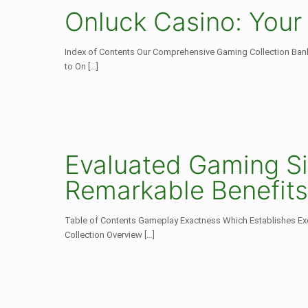
Onluck Casino: Your
Index of Contents Our Comprehensive Gaming Collection Ba
to On
[…]
Evaluated Gaming Si
Remarkable Benefits
Table of Contents Gameplay Exactness Which Establishes Exc
Collection Overview
[…]