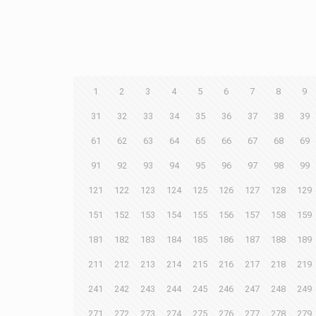
1
2
3
4
5
6
7
8
9
31
32
33
34
35
36
37
38
39
61
62
63
64
65
66
67
68
69
91
92
93
94
95
96
97
98
99
121
122
123
124
125
126
127
128
129
151
152
153
154
155
156
157
158
159
181
182
183
184
185
186
187
188
189
211
212
213
214
215
216
217
218
219
241
242
243
244
245
246
247
248
249
271
272
273
274
275
276
277
278
279