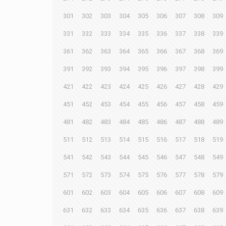
301
302
303
304
305
306
307
308
309
331
332
333
334
335
336
337
338
339
361
362
363
364
365
366
367
368
369
391
392
393
394
395
396
397
398
399
421
422
423
424
425
426
427
428
429
451
452
453
454
455
456
457
458
459
481
482
483
484
485
486
487
488
489
511
512
513
514
515
516
517
518
519
541
542
543
544
545
546
547
548
549
571
572
573
574
575
576
577
578
579
601
602
603
604
605
606
607
608
609
631
632
633
634
635
636
637
638
639