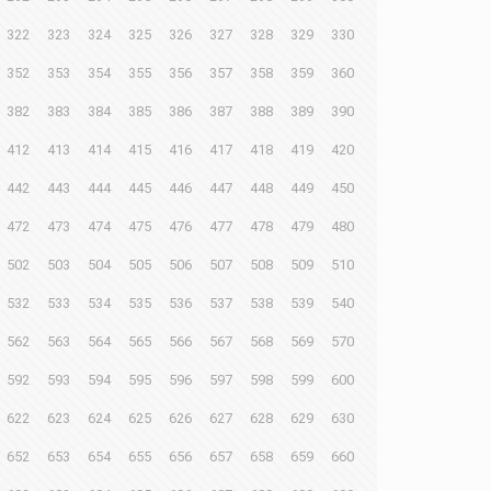
322
323
324
325
326
327
328
329
330
352
353
354
355
356
357
358
359
360
382
383
384
385
386
387
388
389
390
412
413
414
415
416
417
418
419
420
442
443
444
445
446
447
448
449
450
472
473
474
475
476
477
478
479
480
502
503
504
505
506
507
508
509
510
532
533
534
535
536
537
538
539
540
562
563
564
565
566
567
568
569
570
592
593
594
595
596
597
598
599
600
622
623
624
625
626
627
628
629
630
652
653
654
655
656
657
658
659
660