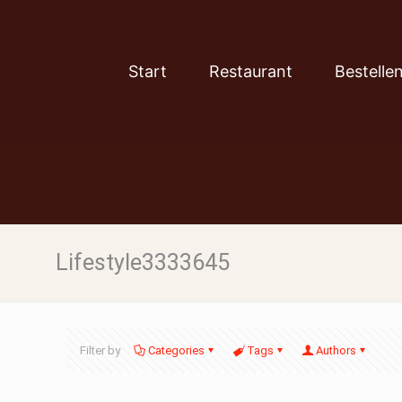
Start
Restaurant
Bestelle
Lifestyle3333645
Filter by
Categories
Tags
Authors