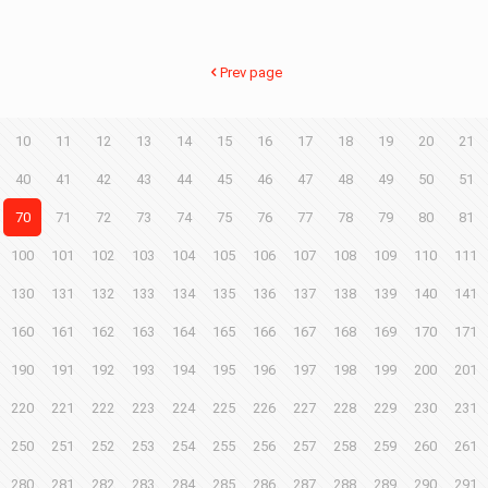
Prev page
10
11
12
13
14
15
16
17
18
19
20
21
40
41
42
43
44
45
46
47
48
49
50
51
70
71
72
73
74
75
76
77
78
79
80
81
100
101
102
103
104
105
106
107
108
109
110
111
130
131
132
133
134
135
136
137
138
139
140
141
160
161
162
163
164
165
166
167
168
169
170
171
190
191
192
193
194
195
196
197
198
199
200
201
220
221
222
223
224
225
226
227
228
229
230
231
250
251
252
253
254
255
256
257
258
259
260
261
280
281
282
283
284
285
286
287
288
289
290
291