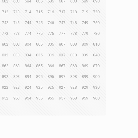
682
683
684
685
686
687
688
689
690
712
713
714
715
716
717
718
719
720
742
743
744
745
746
747
748
749
750
772
773
774
775
776
777
778
779
780
802
803
804
805
806
807
808
809
810
832
833
834
835
836
837
838
839
840
862
863
864
865
866
867
868
869
870
892
893
894
895
896
897
898
899
900
922
923
924
925
926
927
928
929
930
952
953
954
955
956
957
958
959
960