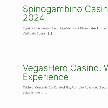
Spinogambino Casino
2024
Cuprins Licențiere și Securitate Verificată Diversitatea Impr
Verificată Operăm
[…]
VegasHero Casino: 
Experience
Table of Contents Our Curated Play Portfolio Advanced Secur
establishment,
[…]