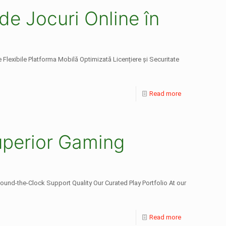
e Jocuri Online în
Flexibile Platforma Mobilă Optimizată Licențiere și Securitate
Read more
perior Gaming
und-the-Clock Support Quality Our Curated Play Portfolio At our
Read more