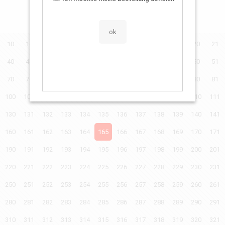
Prev page
10
11
12
13
14
15
16
17
18
19
20
21
40
41
42
43
44
45
46
47
48
49
50
51
70
71
72
73
74
75
76
77
78
79
80
81
100
101
102
103
104
105
106
107
108
109
110
111
130
131
132
133
134
135
136
137
138
139
140
141
160
161
162
163
164
165
166
167
168
169
170
171
190
191
192
193
194
195
196
197
198
199
200
201
220
221
222
223
224
225
226
227
228
229
230
231
250
251
252
253
254
255
256
257
258
259
260
261
280
281
282
283
284
285
286
287
288
289
290
291
310
311
312
313
314
315
316
317
318
319
320
321