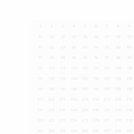
1
2
3
4
5
6
7
8
9
31
32
33
34
35
36
37
38
39
61
62
63
64
65
66
67
68
69
91
92
93
94
95
96
97
98
99
121
122
123
124
125
126
127
128
129
151
152
153
154
155
156
157
158
159
181
182
183
184
185
186
187
188
189
211
212
213
214
215
216
217
218
219
241
242
243
244
245
246
247
248
249
271
272
273
274
275
276
277
278
279
301
302
303
304
305
306
307
308
309