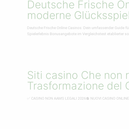
Deutsche Frische On
moderne Glücksspiel
Deutsche Frische Online Casinos: Dein umfassender Guide fü
Spielerlebnis Bonusangebote im Vergleichstest etablierter s
Siti casino Che non 
Trasformazione del 
✅ CASINO NON AAMS LEGALI 2026💲 NUOVI CASINO ONLINE ITA