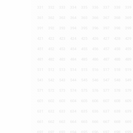
331
332
333
334
335
336
337
338
339
361
362
363
364
365
366
367
368
369
391
392
393
394
395
396
397
398
399
421
422
423
424
425
426
427
428
429
451
452
453
454
455
456
457
458
459
481
482
483
484
485
486
487
488
489
511
512
513
514
515
516
517
518
519
541
542
543
544
545
546
547
548
549
571
572
573
574
575
576
577
578
579
601
602
603
604
605
606
607
608
609
631
632
633
634
635
636
637
638
639
661
662
663
664
665
666
667
668
669
691
692
693
694
695
696
697
698
699