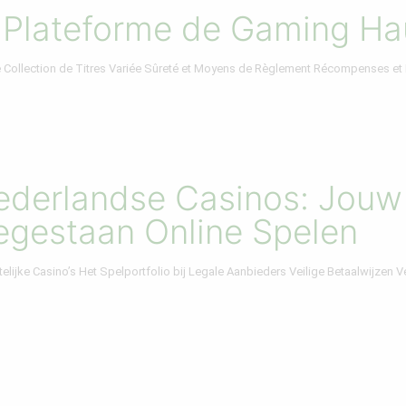
re Plateforme de Gaming 
re Collection de Titres Variée Sûreté et Moyens de Règlement Récompenses et 
Nederlandse Casinos: Jou
egestaan Online Spelen
telijke Casino’s Het Spelportfolio bij Legale Aanbieders Veilige Betaalwijzen