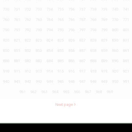
730
731
732
733
734
735
736
737
738
739
740
741
760
761
762
763
764
765
766
767
768
769
770
771
790
791
792
793
794
795
796
797
798
799
800
801
820
821
822
823
824
825
826
827
828
829
830
831
850
851
852
853
854
855
856
857
858
859
860
861
880
881
882
883
884
885
886
887
888
889
890
891
910
911
912
913
914
915
916
917
918
919
920
921
940
941
942
943
944
945
946
947
948
949
950
951
961
962
963
964
965
966
967
968
969
Next page