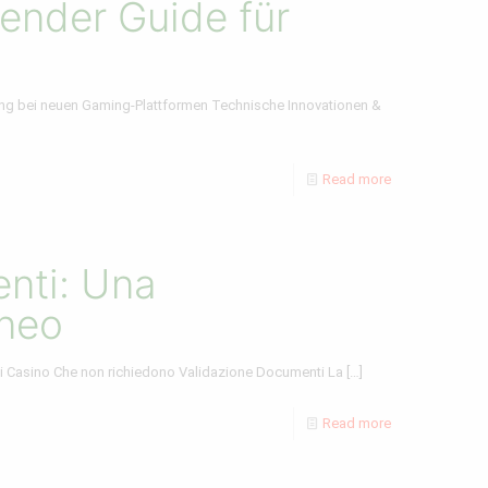
ender Guide für
rung bei neuen Gaming-Plattformen Technische Innovationen &
Read more
enti: Una
aneo
Casino Che non richiedono Validazione Documenti La
[…]
Read more